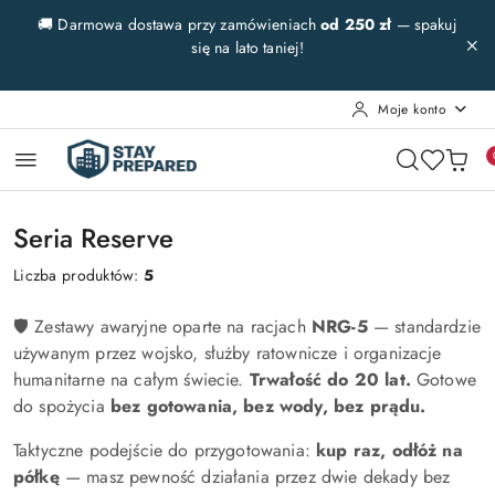
Przejdź do treści głównej
Przejdź do wyszukiwarki
Przejdź do moje konto
Przejdź do menu głównego
Przejdź do stopki
🚚 Darmowa dostawa przy zamówieniach
od 250 zł
— spakuj
się na lato taniej!
Moje konto
Seria Reserve
Liczba produktów:
5
🛡️ Zestawy awaryjne oparte na racjach
NRG-5
— standardzie
używanym przez wojsko, służby ratownicze i organizacje
humanitarne na całym świecie.
Trwałość do 20 lat.
Gotowe
do spożycia
bez gotowania, bez wody, bez prądu.
Taktyczne podejście do przygotowania:
kup raz, odłóż na
półkę
— masz pewność działania przez dwie dekady bez