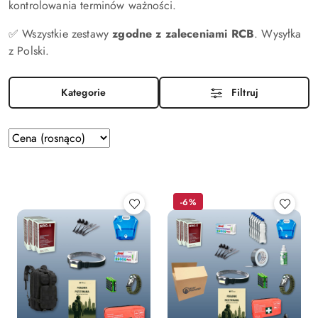
kontrolowania terminów ważności.
✅ Wszystkie zestawy
zgodne z zaleceniami RCB
. Wysyłka
z Polski.
Kategorie
Filtruj
Zastosowano
Sortuj
według
sortowanie:
Cena
(rosnąco).
-6%