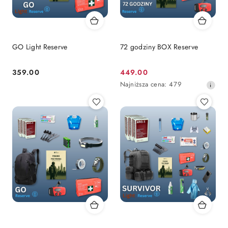
GO Light Reserve
72 godziny BOX Reserve
359.00
449.00
Cena:
Cena
Najniższa
Najniższa cena:
479
promocyjna:
cena
z
30
dni
przed
obniżką