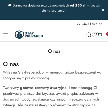
Przejdź do treści głównej
Przejdź do wyszukiwarki
Przejdź do moje konto
Przejdź do menu głównego
Przejdź do stopki
🚚 Darmowa dostawa przy zamówieniach
od 250 zł
— spakuj
się na lato taniej!
Moje konto
O nas
O nas
Witaj na StayPrepared.pl – miejscu, gdzie bezpieczeństwo
spotyka się z praktycznością.
Tworzymy
gotowe zestawy awaryjne
, które pomogą Ci
przetrwać pierwsze dni kryzysu: awarii prądu, zakłóceń w
dostawach wody, ewakuacji czy innych nieprzewidzianych
sytuacji. Ale nasze zestawy to również świetny wybór na