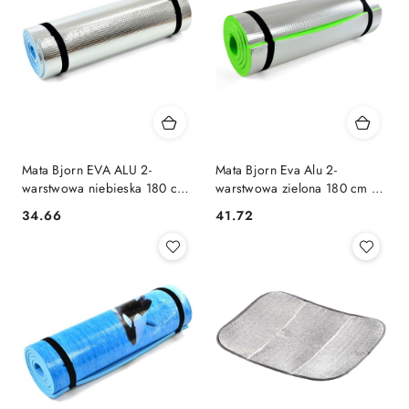
Mata Bjorn EVA ALU 2-
Mata Bjorn Eva Alu 2-
warstwowa niebieska 180 cm
warstwowa zielona 180 cm x
x 50 cm x 1 cm DK 2267
50 cm x 1,2 cm DK 2267-5
34.66
41.72
Cena:
Cena: