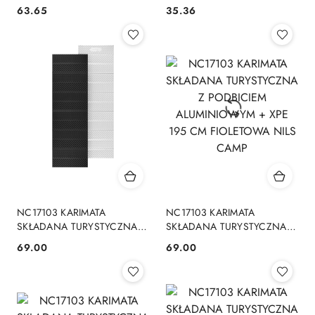
srebrna 41095
41090
63.65
35.36
Cena:
Cena:
NC17103 KARIMATA
NC17103 KARIMATA
SKŁADANA TURYSTYCZNA Z
SKŁADANA TURYSTYCZNA Z
PODBICIEM ALUMINIOWYM
PODBICIEM ALUMINIOWYM
69.00
69.00
Cena:
Cena:
+ XPE 195 CM CZARNA NILS
+ XPE 195 CM FIOLETOWA
CAMP
NILS CAMP