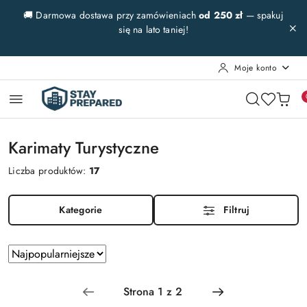
Przejdź do treści głównej
Przejdź do wyszukiwarki
Przejdź do moje konto
Przejdź do menu głównego
Przejdź do stopki
🚚 Darmowa dostawa przy zamówieniach
od 250 zł
— spakuj
się na lato taniej!
Moje konto
Karimaty Turystyczne
Liczba produktów:
17
Kategorie
Filtruj
Zastosowano
Sortuj
według
sortowanie:
Najpopularniejsze.