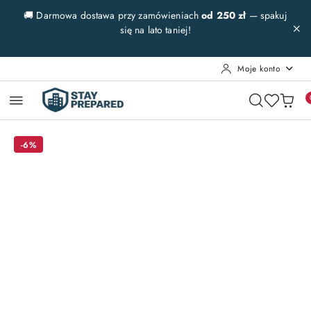
Przejdź do treści głównej
Przejdź do wyszukiwarki
Przejdź do moje konto
Przejdź do menu głównego
Przejdź do opisu produktu
Przejdź do stopki
🚚 Darmowa dostawa przy zamówieniach
od 250 zł
— spakuj
się na lato taniej!
Moje konto
-6%