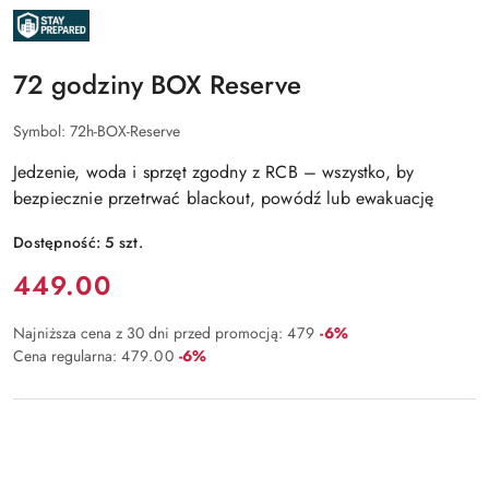
NAZWA
PRODUCENTA:
STAYPREPARED
72 godziny BOX Reserve
Symbol:
72h-BOX-Reserve
Jedzenie, woda i sprzęt zgodny z RCB – wszystko, by
bezpiecznie przetrwać blackout, powódź lub ewakuację
Dostępność:
5
szt.
Cena:
449.00
Rabat:
Najniższa cena z 30 dni przed promocją:
479
-6%
Rabat:
Cena regularna:
479.00
-6%