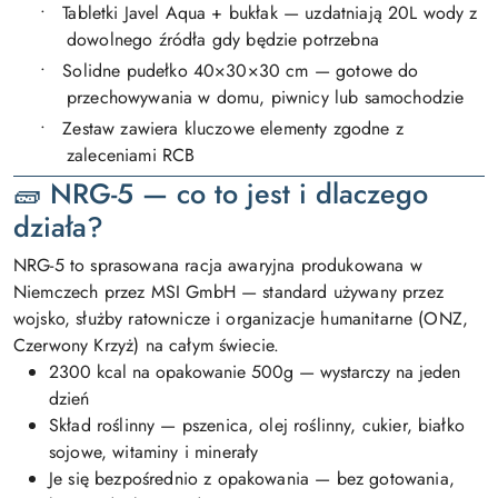
•
Tabletki Javel Aqua + bukłak — uzdatniają 20L wody z
dowolnego źródła gdy będzie potrzebna
•
Solidne pudełko 40×30×30 cm — gotowe do
przechowywania w domu, piwnicy lub samochodzie
•
Zestaw zawiera kluczowe elementy zgodne z
zaleceniami RCB
🧱 NRG-5 — co to jest i dlaczego
działa?
NRG-5 to sprasowana racja awaryjna produkowana w
Niemczech przez MSI GmbH — standard używany przez
wojsko, służby ratownicze i organizacje humanitarne (ONZ,
Czerwony Krzyż) na całym świecie.
2300 kcal na opakowanie 500g — wystarczy na jeden
dzień
Skład roślinny — pszenica, olej roślinny, cukier, białko
sojowe, witaminy i minerały
Je się bezpośrednio z opakowania — bez gotowania,