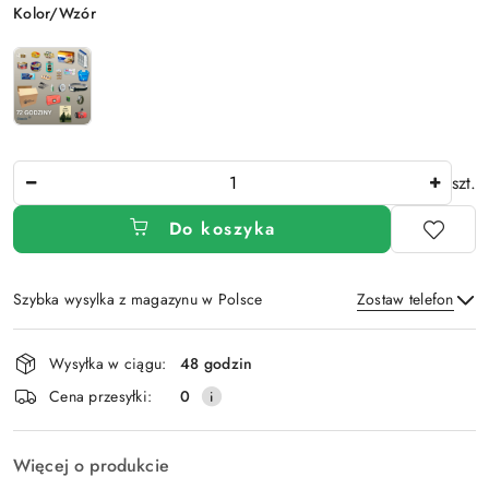
Wariant
Kolor/Wzór
Ilość
szt.
Do koszyka
Szybka wysylka z magazynu w Polsce
Zostaw telefon
Dostępność
Wysyłka w ciągu:
48 godzin
i
Wyślij
Cena przesyłki:
0
dostawa
Więcej o produkcie