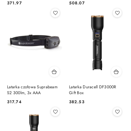
371.97
508.07
Cena:
Cena:
Latarka czołowa Suprabeam
Latarka Duracell DF3000R
S2 300lm, 3x AAA
Gift Box
317.74
382.53
Cena:
Cena: