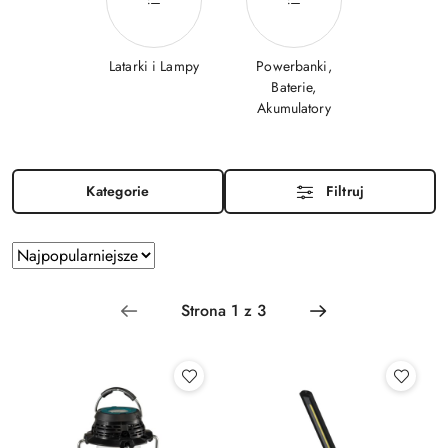
Latarki i Lampy
Powerbanki,
Baterie,
Akumulatory
Kategorie
Filtruj
Zastosowano
Sortuj
według
sortowanie:
Najpopularniejsze.