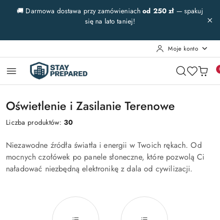
Przejdź do treści głównej
Przejdź do wyszukiwarki
Przejdź do moje konto
Przejdź do menu głównego
Przejdź do stopki
🚚 Darmowa dostawa przy zamówieniach
od 250 zł
— spakuj
się na lato taniej!
Moje konto
Oświetlenie i Zasilanie Terenowe
Liczba produktów:
30
Niezawodne źródła światła i energii w Twoich rękach. Od
mocnych czołówek po panele słoneczne, które pozwolą Ci
naładować niezbędną elektronikę z dala od cywilizacji.