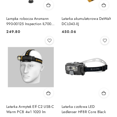
Lampka robocza Ansmann
Latarka akumulatorowa DeWalt
990-00125 Inspection IL700R
DCL043-XJ
LED oświetlenie robocze
249.80
450.06
Cena:
Cena:
(monochromatyczne)
akumulatorowe 7 W 700 lm
Latarka Armytek Elf C2 USB-C
Latarka czołowa LED
Warm PCB 4w1 1020 lm
Ledlenser HF8R Core Black