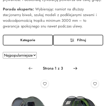
Porada eksperta:
Wybierając namiot na dłuższy
stacjonarny biwak, szukaj modeli z podklejanymi szwami i
wodoodpornością tropiku minimum 3000 mm – to
gwarancja spokojnego snu nawet podczas ulewy.
Kategorie
Filtruj
Zastosowano
Sortuj
według
sortowanie:
Najpopularniejsze.