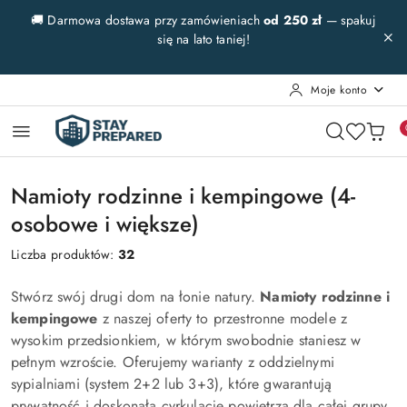
Przejdź do treści głównej
Przejdź do wyszukiwarki
Przejdź do moje konto
Przejdź do menu głównego
Przejdź do stopki
🚚 Darmowa dostawa przy zamówieniach
od 250 zł
— spakuj
się na lato taniej!
Moje konto
Namioty rodzinne i kempingowe (4-
osobowe i większe)
Liczba produktów:
32
Stwórz swój drugi dom na łonie natury.
Namioty rodzinne i
kempingowe
z naszej oferty to przestronne modele z
wysokim przedsionkiem, w którym swobodnie staniesz w
pełnym wzroście. Oferujemy warianty z oddzielnymi
sypialniami (system 2+2 lub 3+3), które gwarantują
prywatność i doskonałą cyrkulację powietrza dla całej grupy.