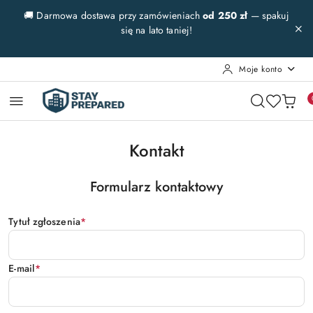
Przejdź do treści głównej
Przejdź do wyszukiwarki
Przejdź do moje konto
Przejdź do menu głównego
Przejdź do stopki
🚚 Darmowa dostawa przy zamówieniach
od 250 zł
— spakuj
się na lato taniej!
Moje konto
Kontakt
Formularz kontaktowy
Tytuł zgłoszenia
*
E-mail
*