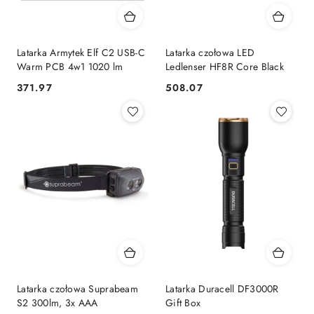
Latarka Armytek Elf C2 USB-C
Latarka czołowa LED
Warm PCB 4w1 1020 lm
Ledlenser HF8R Core Black
371.97
508.07
Cena:
Cena:
Latarka czołowa Suprabeam
Latarka Duracell DF3000R
S2 300lm, 3x AAA
Gift Box