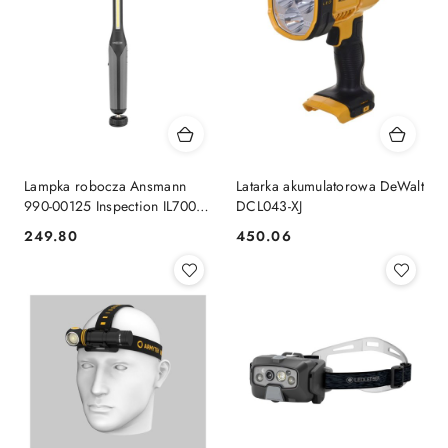
Lampka robocza Ansmann
Latarka akumulatorowa DeWalt
990-00125 Inspection IL700R
DCL043-XJ
LED oświetlenie robocze
249.80
450.06
Cena:
Cena:
(monochromatyczne)
akumulatorowe 7 W 700 lm