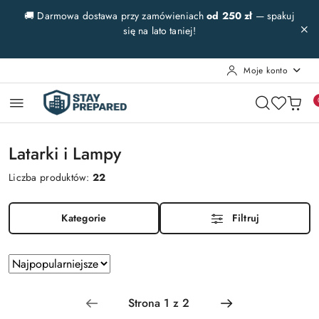
Przejdź do treści głównej
Przejdź do wyszukiwarki
Przejdź do moje konto
Przejdź do menu głównego
Przejdź do stopki
🚚 Darmowa dostawa przy zamówieniach
od 250 zł
— spakuj
się na lato taniej!
Moje konto
Latarki i Lampy
Liczba produktów:
22
Kategorie
Filtruj
Zastosowano
Sortuj
według
sortowanie:
Najpopularniejsze.