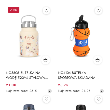
-18%
NC3806 BUTELKA NA
NC4104 BUTELKA
WODĘ 520ML STALOWA
SPORTOWA SKŁADANA
FOREST NILS CAMP
550ML BASKETBALL NILS
21.00
23.75
Cena
Cena
Najniższa
Najniższa
Najniższa cena:
25.5
Najniższa cena:
21.25
promocyjna:
promocyjna:
cena
cena
z
z
30
30
dni
dni