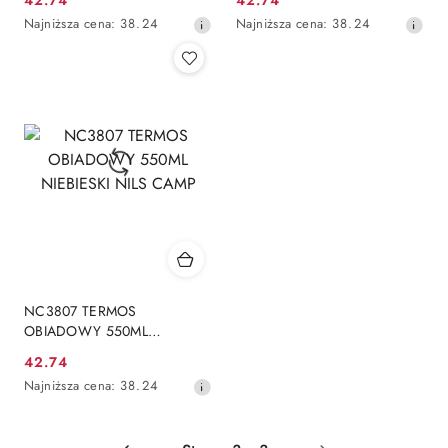
42.74
42.74
Cena
Cena
Najniższa
Najniższa
Najniższa cena:
38.24
Najniższa cena:
38.24
promocyjna:
promocyjna:
cena
cena
z
z
30
30
dni
dni
przed
przed
obniżką
obniżką
NC3807 TERMOS
OBIADOWY 550ML
NIEBIESKI NILS CAMP
42.74
Cena
Najniższa
Najniższa cena:
38.24
promocyjna:
cena
z
30