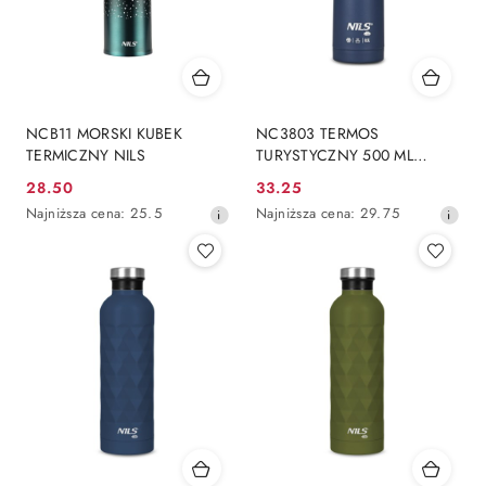
NCB11 MORSKI KUBEK
NC3803 TERMOS
TERMICZNY NILS
TURYSTYCZNY 500 ML
NIEBIESKI NILS CAMP
28.50
33.25
Cena
Cena
Najniższa
Najniższa
Najniższa cena:
25.5
Najniższa cena:
29.75
promocyjna:
promocyjna:
cena
cena
z
z
30
30
dni
dni
przed
przed
obniżką
obniżką