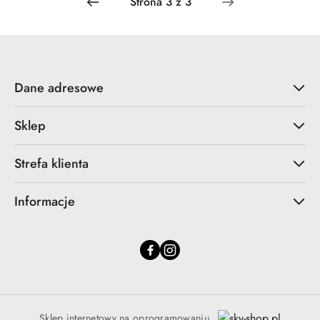
dni
przed
obniżką
Dane adresowe
Sklep
Strefa klienta
Informacje
Sklep internetowy na oprogramowaniu