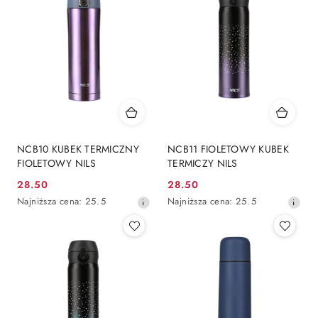
przed
przed
obniżką
obniżką
NCB10 KUBEK TERMICZNY
NCB11 FIOLETOWY KUBEK
FIOLETOWY NILS
TERMICZY NILS
28.50
28.50
Cena
Cena
Najniższa
Najniższa
Najniższa cena:
25.5
Najniższa cena:
25.5
promocyjna:
promocyjna:
cena
cena
z
z
30
30
dni
dni
przed
przed
obniżką
obniżką