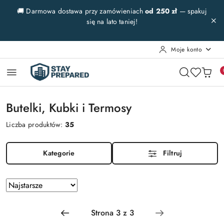
Przejdź do treści głównej
Przejdź do wyszukiwarki
Przejdź do moje konto
Przejdź do menu głównego
Przejdź do stopki
🚚 Darmowa dostawa przy zamówieniach
od 250 zł
— spakuj
się na lato taniej!
Moje konto
Butelki, Kubki i Termosy
Liczba produktów:
35
Kategorie
Filtruj
Zastosowano
Sortuj
według
sortowanie:
Najstarsze.