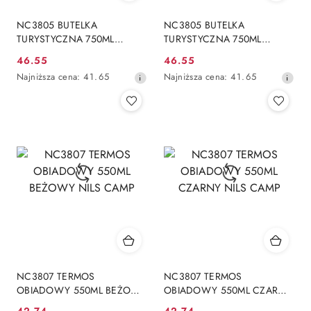
NC3805 BUTELKA
NC3805 BUTELKA
TURYSTYCZNA 750ML
TURYSTYCZNA 750ML
NIEBIESKA NILS CAMP
ZIELONA NILS CAMP
46.55
46.55
Cena
Cena
Najniższa
Najniższa
Najniższa cena:
41.65
Najniższa cena:
41.65
promocyjna:
promocyjna:
cena
cena
z
z
30
30
dni
dni
przed
przed
obniżką
obniżką
NC3807 TERMOS
NC3807 TERMOS
OBIADOWY 550ML BEŻOWY
OBIADOWY 550ML CZARNY
NILS CAMP
NILS CAMP