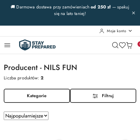
Przejdź do treści głównej
Przejdź do wyszukiwarki
Przejdź do moje konto
Przejdź do menu głównego
Przejdź do stopki
🚚 Darmowa dostawa przy zamówieniach
od 250 zł
— spakuj
się na lato taniej!
Moje konto
Producent - NILS FUN
Liczba produktów:
2
Kategorie
Filtruj
Zastosowano
Sortuj
według
sortowanie:
Najpopularniejsze.