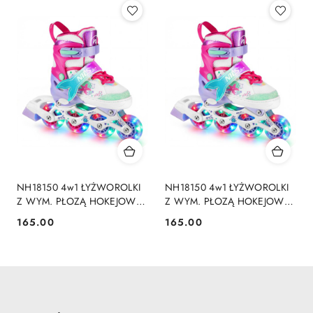
NH18150 4w1 ŁYŻWOROLKI
NH18150 4w1 ŁYŻWOROLKI
Z WYM. PŁOZĄ HOKEJOWĄ
Z WYM. PŁOZĄ HOKEJOWĄ
MAZZY ROZM. M(35-38) NILS
MAZZY ROZM. S(31-34) NILS
165.00
165.00
Cena:
Cena:
FUN
FUN