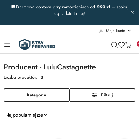
Przejdź do treści głównej
Przejdź do wyszukiwarki
Przejdź do moje konto
Przejdź do menu głównego
Przejdź do stopki
🚚 Darmowa dostawa przy zamówieniach
od 250 zł
— spakuj
się na lato taniej!
Moje konto
Producent - LuluCastagnette
Liczba produktów:
3
Kategorie
Filtruj
Zastosowano
Sortuj
według
sortowanie:
Najpopularniejsze.