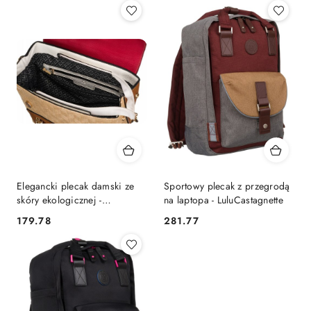
Elegancki plecak damski ze
Sportowy plecak z przegrodą
skóry ekologicznej -
na laptopa - LuluCastagnette
LuluCastagnette
179.78
281.77
Cena:
Cena: