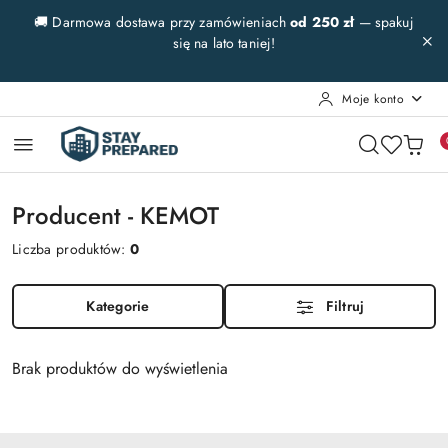
Przejdź do treści głównej
Przejdź do wyszukiwarki
Przejdź do moje konto
Przejdź do menu głównego
Przejdź do stopki
🚚 Darmowa dostawa przy zamówieniach
od 250 zł
— spakuj
się na lato taniej!
Moje konto
Producent - KEMOT
Liczba produktów:
0
Kategorie
Filtruj
Brak produktów do wyświetlenia