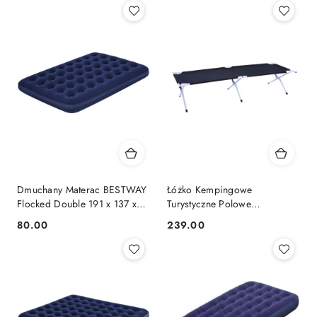
Dmuchany Materac BESTWAY
Łóżko Kempingowe
Flocked Double 191 x 137 x
Turystyczne Polowe
22 cm
Campingowe Składane
80.00
239.00
Cena:
Cena:
SPARTAN 190x64 cm