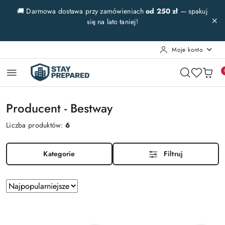
Przejdź do treści głównej
Przejdź do wyszukiwarki
Przejdź do moje konto
Przejdź do menu głównego
Przejdź do stopki
🚚 Darmowa dostawa przy zamówieniach
od 250 zł
— spakuj
się na lato taniej!
Moje konto
Producent - Bestway
Liczba produktów:
6
Kategorie
Filtruj
Zastosowano
Sortuj
według
sortowanie:
Najpopularniejsze.