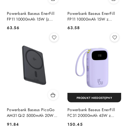
Powerbank Baseus EnerFill
Powerbank Baseus EnerFill
FP11 10000mAh 15W (z
FP11 10000mAh 15W z
czarnym kablem Simple USB-
białym kablem USB-C 20V/3A
63.56
63.58
Cena:
Cena:
C - USB-C 20V/3A 30cm) -
30cm - biały
czarny
PRODUKT NIEDOSTĘPNY
Powerbank Baseus PicoGo
Powerbank Baseus EnerFill
AM31 Qi2 5000mAh 20W
FC31 20000mAh 45W z
kompatybilny z MagSafe z
wyświetlaczem z kablami USB-
91.84
150.45
Cena:
Cena:
podstawką (z czarnym kablem
C i Lightning - fioletowy