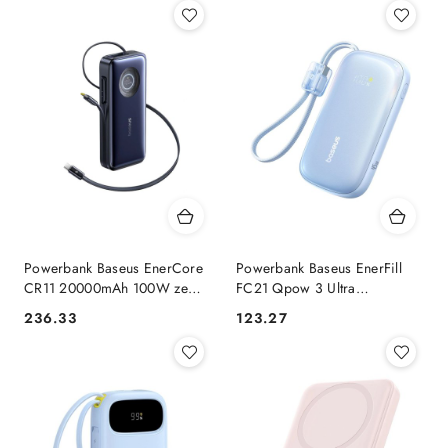
Powerbank Baseus EnerCore
Powerbank Baseus EnerFill
CR11 20000mAh 100W ze
FC21 Qpow 3 Ultra
zwijanym kablami USB-C -
10000mAh 45W z
236.33
123.27
Cena:
Cena:
czarny
odłączanym kablem USB-
C/Lightning - niebieski