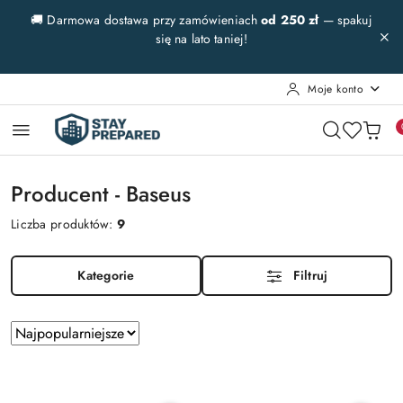
Przejdź do treści głównej
Przejdź do wyszukiwarki
Przejdź do moje konto
Przejdź do menu głównego
Przejdź do stopki
🚚 Darmowa dostawa przy zamówieniach
od 250 zł
— spakuj
się na lato taniej!
Moje konto
Producent - Baseus
Liczba produktów:
9
Kategorie
Filtruj
Zastosowano
Sortuj
według
sortowanie:
Najpopularniejsze.