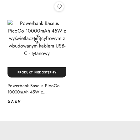
Simple Braided USB-C - USB-
C 3
PRODUKT NIEDOSTĘPNY
Powerbank Baseus PicoGo
10000mAh 45W z
wyświetlaczem cyfrowym z
67.69
Cena:
wbudowanym kablem USB-C -
tytanowy