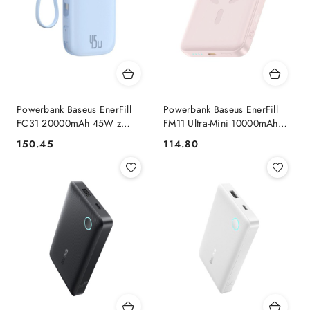
Powerbank Baseus EnerFill
Powerbank Baseus EnerFill
FC31 20000mAh 45W z
FM11 Ultra-Mini 10000mAh
wyświetlaczem z kablami USB-
22,5W indukcyjny
150.45
114.80
Cena:
Cena:
C i Lightning - niebieski
kompatybilny z MagSafe z
białym kablem Basus Simple
USB-C 20