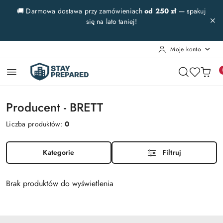
Przejdź do treści głównej
Przejdź do wyszukiwarki
Przejdź do moje konto
Przejdź do menu głównego
Przejdź do stopki
🚚 Darmowa dostawa przy zamówieniach
od 250 zł
— spakuj
się na lato taniej!
Moje konto
Producent - BRETT
Liczba produktów:
0
Kategorie
Filtruj
Brak produktów do wyświetlenia