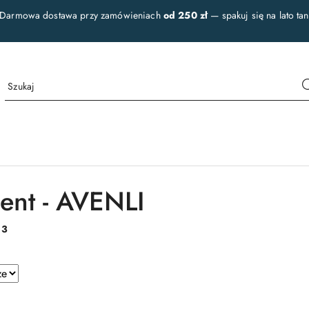
 Darmowa dostawa przy zamówieniach
od 250 zł
— spakuj się na lato tan
ent - AVENLI
:
3
e.