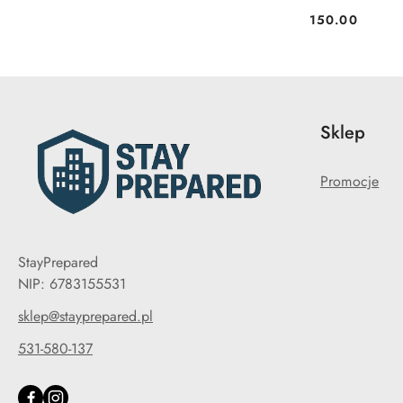
150.00
Cena:
Sklep
Promocje
StayPrepared
NIP: 6783155531
sklep@stayprepared.pl
531-580-137