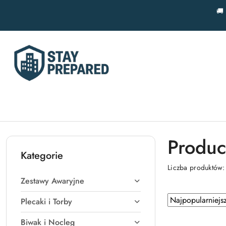
Przejdź do treści głównej
Przejdź do wyszukiwarki
Przejdź do moje konto
Przejdź do menu głównego
Przejdź do stopki
🚚
Produc
Kategorie
Liczba produktów
Zestawy Awaryjne
Zastosowano
Sortuj
Plecaki i Torby
według
sortowanie:
Biwak i Nocleg
Najpopularniejsz