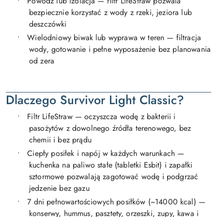
•
Powódź lub izolacja — filtr LifeStraw pozwala
bezpiecznie korzystać z wody z rzeki, jeziora lub
deszczówki
•
Wielodniowy biwak lub wyprawa w teren — filtracja
wody, gotowanie i pełne wyposażenie bez planowania
od zera
Dlaczego Survivor Light Classic?
•
Filtr LifeStraw — oczyszcza wodę z bakterii i
pasożytów z dowolnego źródła terenowego, bez
chemii i bez prądu
•
Ciepły posiłek i napój w każdych warunkach —
kuchenka na paliwo stałe (tabletki Esbit) i zapałki
sztormowe pozwalają zagotować wodę i podgrzać
jedzenie bez gazu
•
7 dni pełnowartościowych posiłków (~14000 kcal) —
konserwy, hummus, pasztety, orzeszki, zupy, kawa i