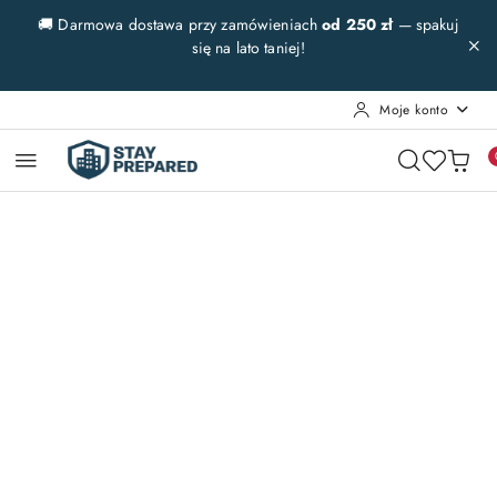
Przejdź do treści głównej
Przejdź do wyszukiwarki
Przejdź do moje konto
Przejdź do menu głównego
Przejdź do opisu produktu
Przejdź do stopki
🚚 Darmowa dostawa przy zamówieniach
od 250 zł
— spakuj
się na lato taniej!
Moje konto