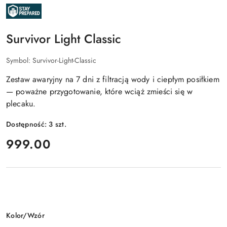
NAZWA
PRODUCENTA:
STAYPREPARED
Survivor Light Classic
Symbol:
Survivor-Light-Classic
Zestaw awaryjny na 7 dni z filtracją wody i ciepłym posiłkiem
— poważne przygotowanie, które wciąż zmieści się w
plecaku.
Dostępność:
3
szt.
cena:
999.00
Wariant
Kolor/Wzór