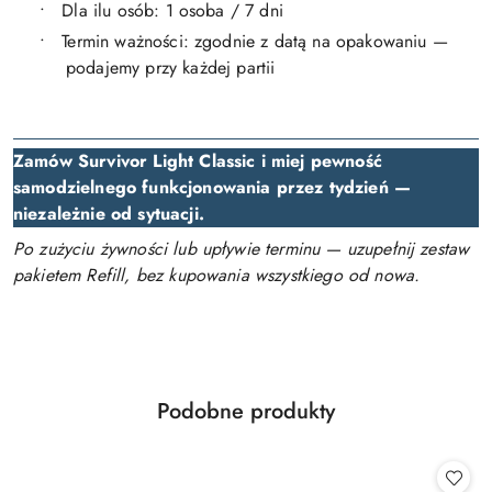
•
Dla ilu osób: 1 osoba / 7 dni
•
Termin ważności: zgodnie z datą na opakowaniu —
podajemy przy każdej partii
Zamów Survivor Light Classic i miej pewność
samodzielnego funkcjonowania przez tydzień —
niezależnie od sytuacji.
Po zużyciu żywności lub upływie terminu — uzupełnij zestaw
pakietem Refill, bez kupowania wszystkiego od nowa.
Produkty
Podobne produkty
Pomiń karuzelę produktów
o
statusie: